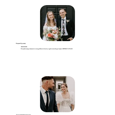
Мария Кушнир
★★★★★
Я сшила идеальное свадебное платье для своей дочери с ПЕРВОГО РАЗА!
Джослин МакДоналд