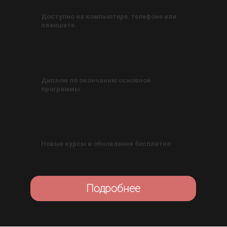
Доступно на компьютере, телефоне или
планшете
Диплом по окончанию основной
программы
Новые курсы и обновления бесплатно
Подробнее