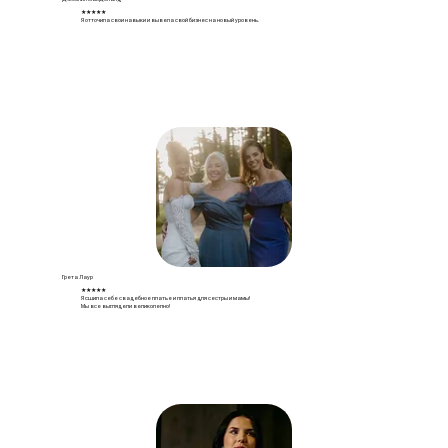
★★★★★
Я отточила свои навыки и вывела свой бизнес на новый уровень.
Грета Лаур
★★★★★
Я сшила себе свадебное платье и платья для сестры и мамы!
Мы все выглядели великолепно!