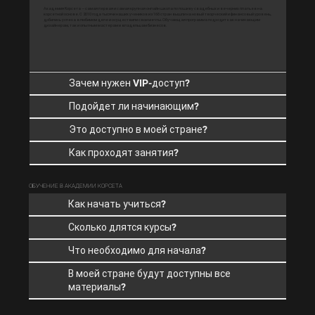
Академия Корсета — самая первая и самая крупная онлайн школа по пошиву свадебных и вечерних платьев на
корсетной основе. С 2010 года тысячи наших учеников из 168 стран вышли на новый творческий и финансовый уровень,
добились успеха в любимом деле и осуществили свои мечты. Обучающая программа подходит как начинающим
дизайнерам, так и опытным мастерам и владельцам бизнесов.
Зачем нужен VIP-доступ?
Подойдет ли начинающим?
Это доступно в моей стране?
Как проходят занятия?
ОБУЧЕНИЕ В АКАДЕМИИ КОРСЕТА
Как начать учиться?
Сколько длятся курсы?
Что необходимо для начала?
В моей стране будут доступны все
материалы?