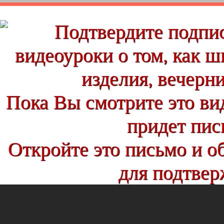
Подтвердите подпи
видеоуроки о том, как ш
изделия, вечерни
Пока Вы смотрите это ви
придет пись
Откройте это письмо и о
для подтвер