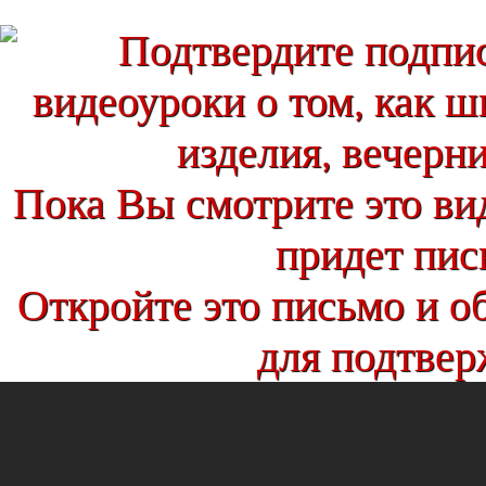
Подтвердите подпи
видеоуроки о том, как ш
изделия, вечерни
Пока Вы смотрите это ви
придет пись
Откройте это письмо и о
для подтвер