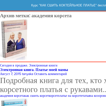
Курс "КАК СШИТЬ КОКТЕЙЛЬНОЕ ПЛАТЬЕ" беспл
Архив метки: академия корсета
Сегодня в продаже
,
Электронные книги
Электронная книга. Платье моей мамы
Август 7, 2015
tanyaka
Оставить комментарий
Подробная книга для тех, кто
корсетного платья с рукавами
академия корсета
как сшить корсет
корсет
платье на корсете
татьяна козоров