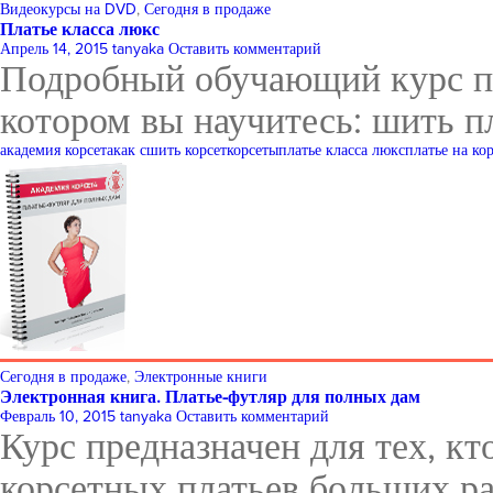
Видеокурсы на DVD
,
Сегодня в продаже
Платье класса люкс
Апрель 14, 2015
tanyaka
Оставить комментарий
Подробный обучающий курс по
котором вы научитесь: шить п
академия корсета
как сшить корсет
корсеты
платье класса люкс
платье на ко
Сегодня в продаже
,
Электронные книги
Электронная книга. Платье-футляр для полных дам
Февраль 10, 2015
tanyaka
Оставить комментарий
Курс предназначен для тех, кт
корсетных платьев больших ра